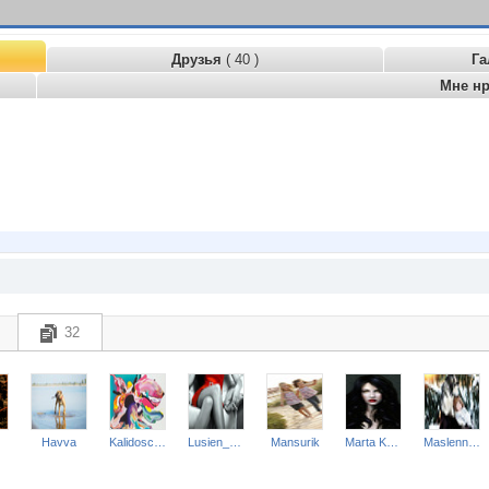
Друзья
( 40 )
Га
Мне н
32
Havva
Kalidoscop
Lusien_send
Mansurik
Marta Kauffman
Maslennikova