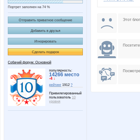
Портрет заполнен на 74 %
kristimasik
lestia
Этот блог
Отправить приватное сообщение
Добавить в друзья
Игнорировать
Олеся25
ОттоГр
Посетит
Сделать подарок
Собачий форум: Основной
популярность:
Посмотре
14266 место
-4 ↓
рейтинг
1912
?
Привилегированный
пользователь
10
уровня