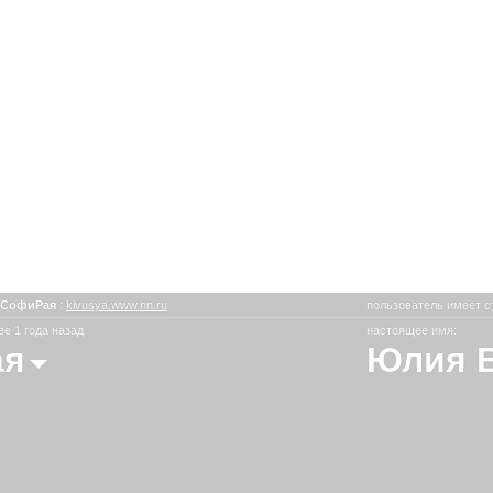
иСофиРая
:
kivusya.www.nn.ru
пользователь имеет с
е 1 года назад
настоящее имя:
ая
Юлия 