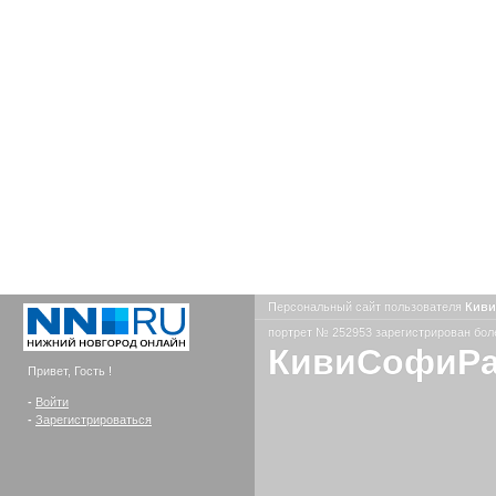
Персональный сайт пользователя
Кив
портрет № 252953 зарегистрирован боле
КивиСофиР
Привет, Гость !
-
Войти
-
Зарегистрироваться