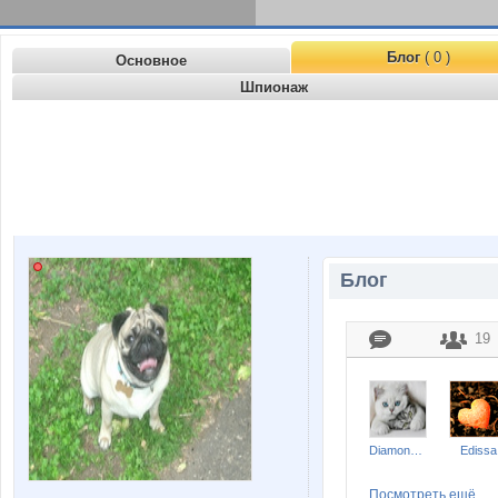
Блог
( 0 )
Основное
Шпионаж
Блог
19
Diamond Crumb
Edissa
Посмотреть ещё