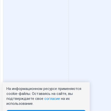
На информационном ресурсе применяются
Статистика портрета:
cookie-файлы. Оставаясь на сайте, вы
подтверждаете свое
согласие
на их
сейчас просматривают портрет - 0
использование.
зарегистрированные пользователи
посетившие портрет за 7 дней - 0