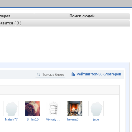
лерея
Поиск людей
равится
( 3 )
Рейтинг топ-50 блоггеров
Nataly77
SmIrn15
ViktoriyaSV
helena309ok
jade