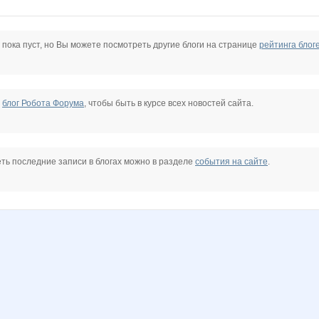
marimari2011
persikOFF
shilova2017
vetoleg
марг0ша
Алёна 00602
 пока пуст, но Вы можете посмотреть другие блоги на странице
рейтинга блог
упп
Татьяна Федоровна
УУддааччаа
Василиска96
Весна29.04
е
блог Робота Форума
, чтобы быть в курсе всех новостей сайта.
ть последние записи в блогах можно в разделе
события на сайте
.